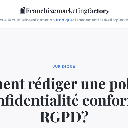
📰
Franchisemarketingfactory
cueil
Actu
Business
Formation
Juridique
Management
Marketing
Servi
JURIDIQUE
nt rédiger une pol
nfidentialité confo
RGPD?