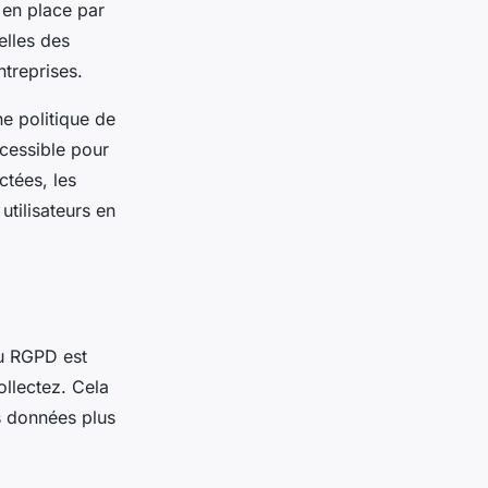
 en place par
elles des
ntreprises.
e politique de
ccessible pour
ctées, les
 utilisateurs en
au RGPD est
llectez. Cela
s données plus