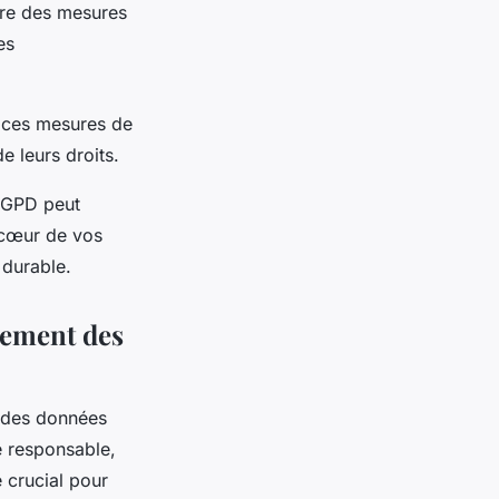
ure des mesures
es
de ces mesures de
e leurs droits.
 RGPD peut
u cœur de vos
 durable.
tement des
des données
e responsable,
e crucial pour