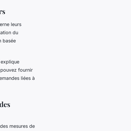
rs
erne leurs
tation du
on basée
t explique
 pouvez fournir
demandes liées à
 des
ce des mesures de