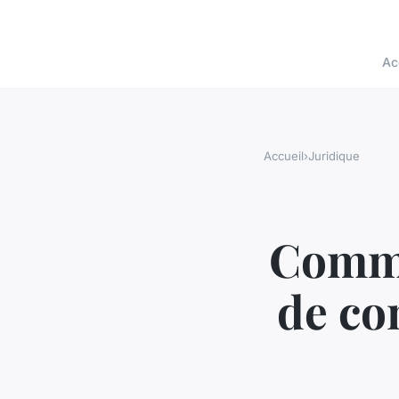
Ac
Accueil
›
Juridique
Comme
de co