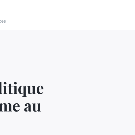
ces
itique
rme au