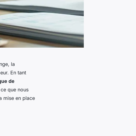
nge, la
eur. En tant
ique de
t ce que nous
la mise en place