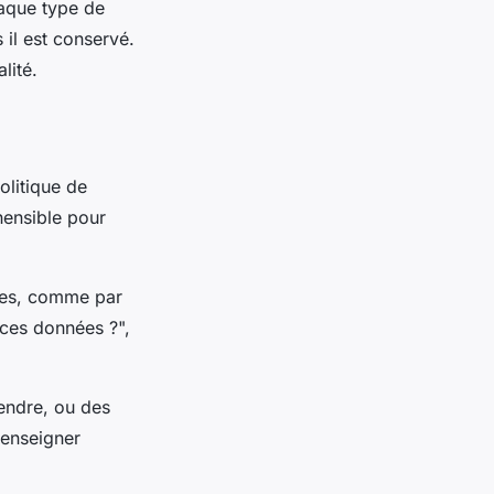
haque type de
 il est conservé.
lité.
olitique de
hensible pour
nies, comme par
 ces données ?",
endre, ou des
renseigner