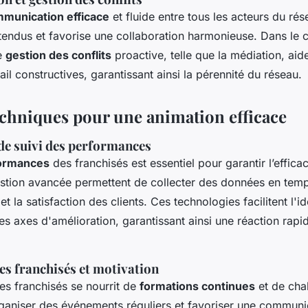
munication efficace
et fluide entre tous les acteurs du rése
ntendus et favorise une collaboration harmonieuse. Dans le 
e
gestion des conflits
proactive, telle que la médiation, aide
vail constructives, garantissant ainsi la pérennité du réseau.
techniques pour une animation efficace
de suivi des performances
formances
des franchisés est essentiel pour garantir l’efficac
estion avancée permettent de collecter des données en temps
et la satisfaction des clients. Ces technologies facilitent l'i
des axes d'amélioration, garantissant ainsi une réaction rapi
s franchisés et motivation
s franchisés se nourrit de
formations continues
et de cha
aniser des événements réguliers et favoriser une communi