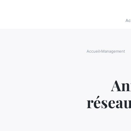
Ac
Accueil
›
Management
An
réseau