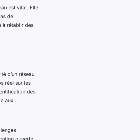
au est vital. Elle
cas de
 à rétablir des
ité d’un réseau.
 réel sur les
dentification des
de aux
llenges
cation ouverte