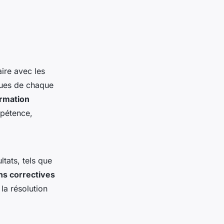
ire avec les
iques de chaque
rmation
mpétence,
ltats, tels que
ns correctives
la résolution