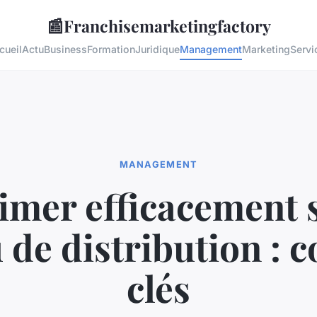
📰
Franchisemarketingfactory
cueil
Actu
Business
Formation
Juridique
Management
Marketing
Servi
MANAGEMENT
imer efficacement 
 de distribution : c
clés