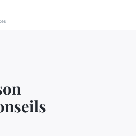
ces
son
onseils