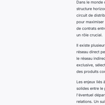
Dans le monde du
structure horizo
circuit de dist
pour maximiser 
de contrats entr
un rôle crucial.
Il existe plusie
réseau direct p
le réseau indire
exclusive, sélec
des produits co
Les enjeux liés 
solides entre le
l'éventuel dépa
relations. Un su