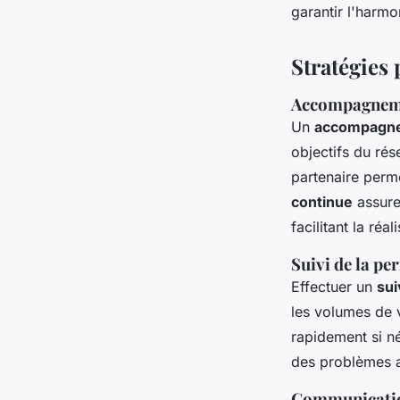
garantir l'harmo
Stratégies
Accompagnemen
Un
accompagne
objectifs du rés
partenaire perme
continue
assure
facilitant la réa
Suivi de la pe
Effectuer un
sui
les volumes de v
rapidement si né
des problèmes av
Communication