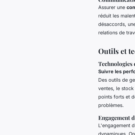
Assurer une
com
réduit les male
désaccords, un
relations de tra
Outils et 
Technologies 
Suivre les per
Des outils de g
ventes, le stock 
points forts et 
problèmes.
Engagement de
L'engagement de
dynamiques. Org