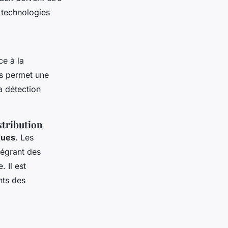
s technologies
ce à la
ts permet une
a détection
stribution
ques
. Les
tégrant des
. Il est
nts des