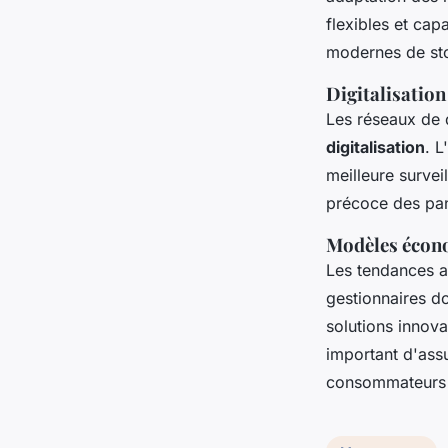
flexibles et cap
modernes de sto
Digitalisation
Les réseaux de d
digitalisation
. L
meilleure survei
précoce des pan
Modèles écono
Les tendances ac
gestionnaires do
solutions inno
important d'ass
consommateurs 