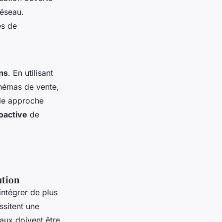
réseau.
es de
ons
. En utilisant
chémas de vente,
lle approche
oactive
de
ution
intégrer de plus
ssitent une
eaux doivent être