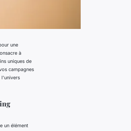
 pour une
consacre à
ins uniques de
r vos campagnes
 l'univers
ting
me un élément