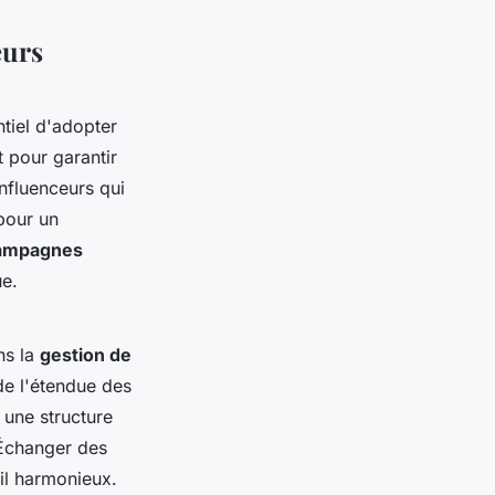
eurs
entiel d'adopter
 pour garantir
influenceurs qui
pour un
campagnes
ue.
ns la
gestion de
 de l'étendue des
 une structure
 Échanger des
il harmonieux.