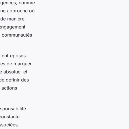
s agences, comme
 une approche où
 de manière
l'engagement
les communautés
 entreprises.
nes de marquer
e absolue, et
de définir des
s actions
esponsabilité
constante
ssociées.