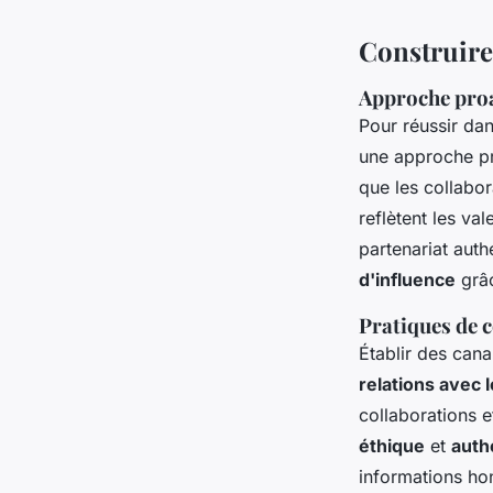
Construire 
Approche proa
Pour réussir da
une approche pro
que les collabor
reflètent les va
partenariat aut
d'influence
grâc
Pratiques de 
Établir des can
relations avec 
collaborations e
éthique
et
auth
informations hon