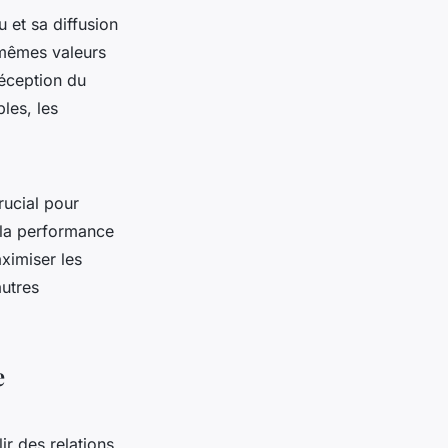
 et sa diffusion
 mêmes valeurs
réception du
les, les
rucial pour
e la performance
aximiser les
autres
e
ir des relations