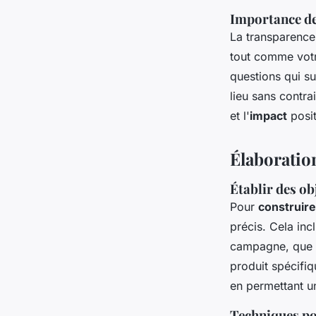
Importance de 
La transparence 
tout comme vot
questions qui s
lieu sans contra
et l'
impact
posi
Élaboratio
Établir des ob
Pour
construire
précis. Cela inc
campagne, que c
produit spécifi
en permettant u
Techniques pou