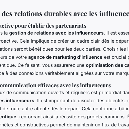
des relations durables avec les influenc
ctive pour établir des partenariats
ns la
gestion de relations avec les influenceurs
, il est ess
active. Cela implique de créer un cadre clair dès le départ
ations seront bénéfiques pour les deux parties. Choisir les 
leurs de votre
agence de marketing d'influence
est crucial 
hentique. Ce faisant, vous assurerez une
optimisation des 
e à des connexions véritablement alignées sur votre marq
communication efficaces avec les influenceurs
aux de communication ouverts et réguliers est primordial da
les influenceurs
. Il est important de discuter des objectifs,
t de toute autre attente dès le départ. Cela contribue à bâtir
entique
, renforçant ainsi la réussite des projets communs.
nêtes et constructives permet de maintenir un flux de trava