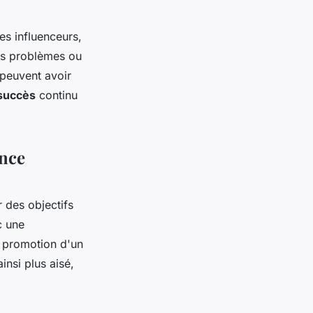
es influenceurs,
les problèmes ou
 peuvent avoir
succès
continu
ence
r des objectifs
c une
a promotion d'un
insi plus aisé,