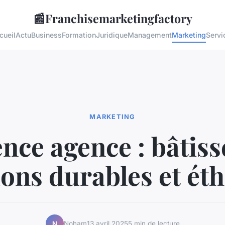
📰
Franchisemarketingfactory
cueil
Actu
Business
Formation
Juridique
Management
Marketing
Servi
MARKETING
ence agence : bâtiss
ions durables et ét
Noham
13 avril 2025
5 min de lecture
N