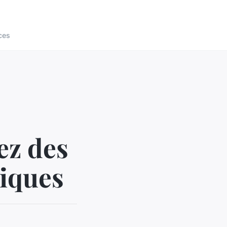
ces
ez des
hiques