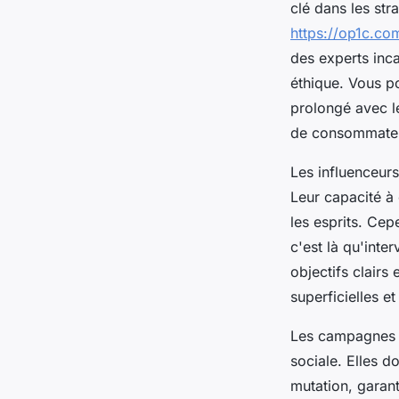
clé dans les st
https://op1c.com
des experts inc
éthique. Vous p
prolongé avec l
de consommate
Les influenceurs
Leur capacité à
les esprits. Cep
c'est là qu'inte
objectifs clairs
superficielles e
Les campagnes ét
sociale. Elles 
mutation, garant