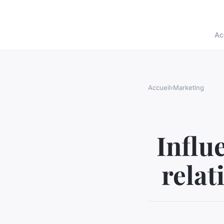
Ac
Accueil
›
Marketing
Influ
relat