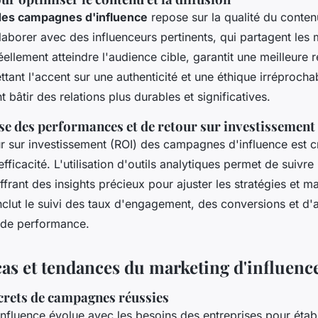
des campagnes d'influence
repose sur la qualité du contenu
laborer avec des influenceurs pertinents, qui partagent les
éellement atteindre l'audience cible, garantit une meilleure 
ant l'accent sur une authenticité et une éthique irréprochab
bâtir des relations plus durables et significatives.
se des performances et de retour sur investissement
ur sur investissement (ROI) des campagnes d'influence est c
efficacité. L'utilisation d'outils analytiques permet de suivr
ffrant des insights précieux pour ajuster les stratégies et m
inclut le suivi des taux d'engagement, des conversions et d'
s de performance.
cas et tendances du marketing d'influenc
rets de campagnes réussies
nfluence évolue avec les besoins des entreprises pour établ