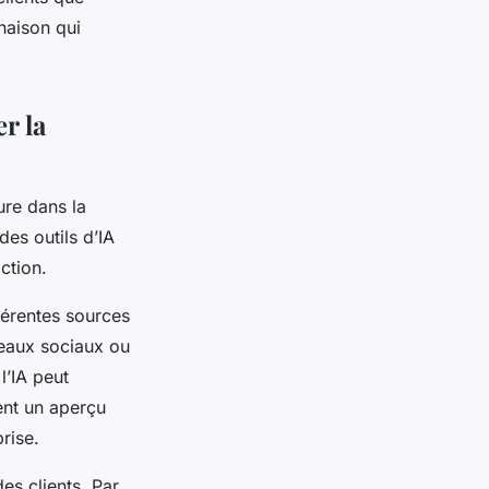
naison qui
er la
re dans la
des outils d’IA
ction.
fférentes sources
seaux sociaux ou
l’IA peut
ent un aperçu
rise.
es clients. Par