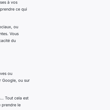
ises à vos
mprendre ce qui
ociaux, ou
ntes. Vous
cacité du
ives ou
r Google, ou sur
s… Tout cela est
e prendre le