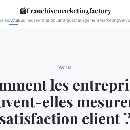
📰
Franchisemarketingfactory
cueil
Actu
Business
Formation
Juridique
Management
Marketing
Servi
ACTU
mment les entrepri
uvent-elles mesurer
satisfaction client 