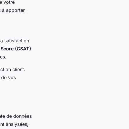
de votre
s à apporter.
a satisfaction
 Score (CSAT)
es.
tion client.
s de vos
ante de données
ent analysées,