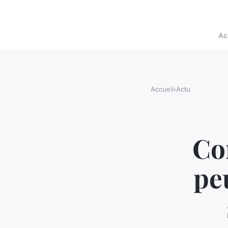
Ac
Accueil
›
Actu
Co
pe