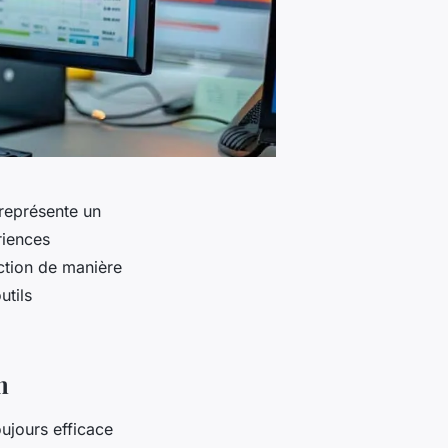
 représente un
riences
ction de manière
utils
n
ujours efficace