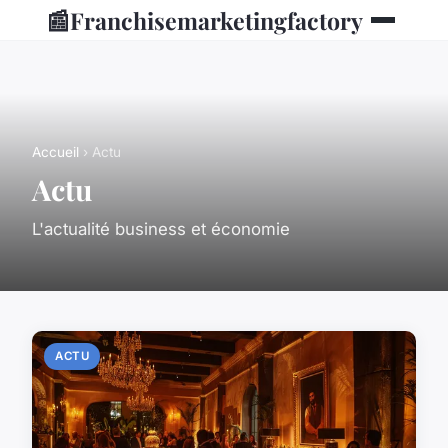
📰
Franchisemarketingfactory
Accueil
› Actu
Actu
L'actualité business et économie
ACTU