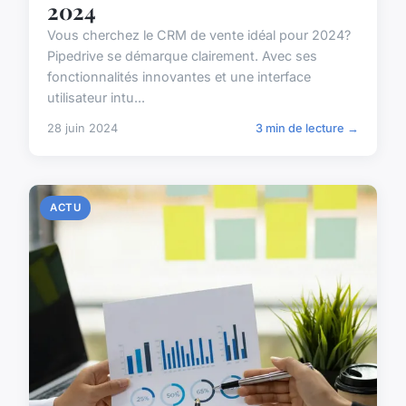
2024
Vous cherchez le CRM de vente idéal pour 2024?
Pipedrive se démarque clairement. Avec ses
fonctionnalités innovantes et une interface
utilisateur intu...
28 juin 2024
3 min de lecture →
ACTU