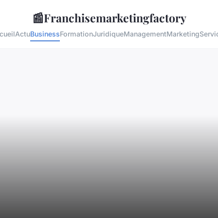
📰
Franchisemarketingfactory
cueil
Actu
Business
Formation
Juridique
Management
Marketing
Servi