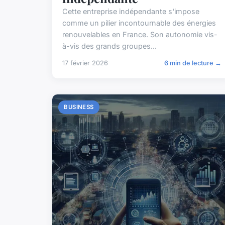
Cette entreprise indépendante s'impose
comme un pilier incontournable des énergies
renouvelables en France. Son autonomie vis-
à-vis des grands groupes...
17 février 2026
6 min de lecture →
BUSINESS