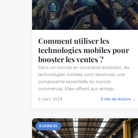
Comment utiliser les
technologies mobiles pour
booster les ventes ?
Dans un monde en constante évolution, les
technologies mobiles sont devenues une
composante essentielle du succès
commercial. Elles offrent aux entrep...
5 mars 2024
5 min de lecture →
BUSINESS