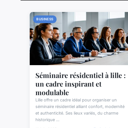
BUSINESS
Séminaire résidentiel à lille :
un cadre inspirant et
modulable
Lille offre un cadre idéal pour organiser un
séminaire résidentiel alliant confort, modernité
et authenticité. Ses lieux variés, du charme
historique ...