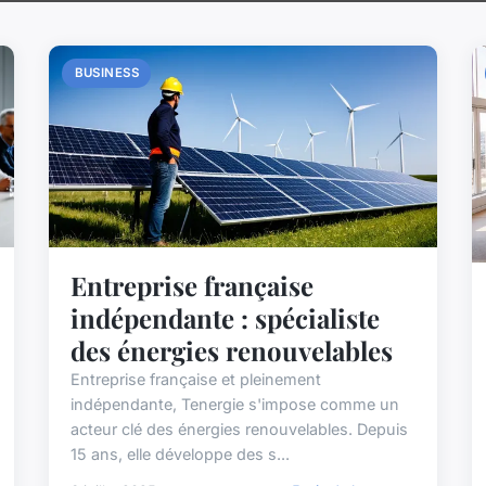
BUSINESS
Entreprise française
indépendante : spécialiste
des énergies renouvelables
Entreprise française et pleinement
indépendante, Tenergie s'impose comme un
acteur clé des énergies renouvelables. Depuis
15 ans, elle développe des s...