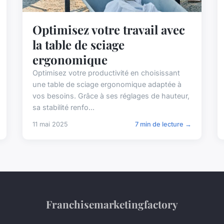
Optimisez votre travail avec
la table de sciage
ergonomique
Optimisez votre productivité en choisissant
une table de sciage ergonomique adaptée à
vos besoins. Grâce à ses réglages de hauteur,
sa stabilité renfo...
11 mai 2025
7 min de lecture →
Franchisemarketingfactory