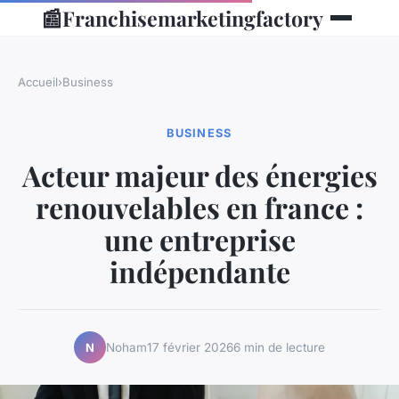
📰
Franchisemarketingfactory
Accueil
›
Business
BUSINESS
Acteur majeur des énergies
renouvelables en france :
une entreprise
indépendante
Noham
17 février 2026
6 min de lecture
N