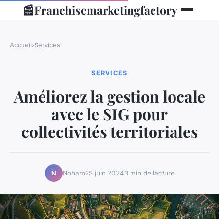
📰
Franchisemarketingfactory
Accueil
›
Services
SERVICES
Améliorez la gestion locale
avec le SIG pour
collectivités territoriales
Noham
25 juin 2024
3 min de lecture
N